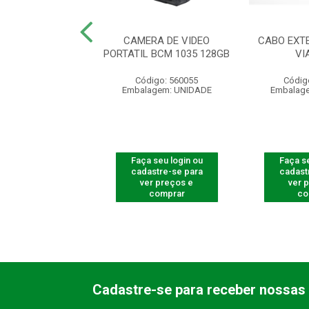
M 2 CANAIS DCM
CAMERA DE VIDEO
CABO EXT
002 GW IA
PORTATIL BCM 1035 128GB
VI
digo: 560172
Código: 560055
Códig
agem: UNIDADE
Embalagem: UNIDADE
Embalag
 seu login ou
Faça seu login ou
Faça se
astre-se para
cadastre-se para
cadast
er preços e
ver preços e
ver 
comprar
comprar
co
Cadastre-se para receber nossas 