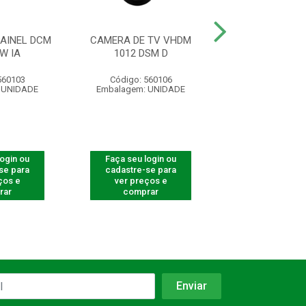
AINEL DCM
CAMERA DE TV VHDM
DASHCAM 2 CAN
W IA
1012 DSM D
3002 GW 
560103
Código: 560106
Código: 560
 UNIDADE
Embalagem: UNIDADE
Embalagem: U
login ou
Faça seu login ou
Faça seu log
se para
cadastre-se para
cadastre-se 
ços e
ver preços e
ver preços
rar
comprar
comprar