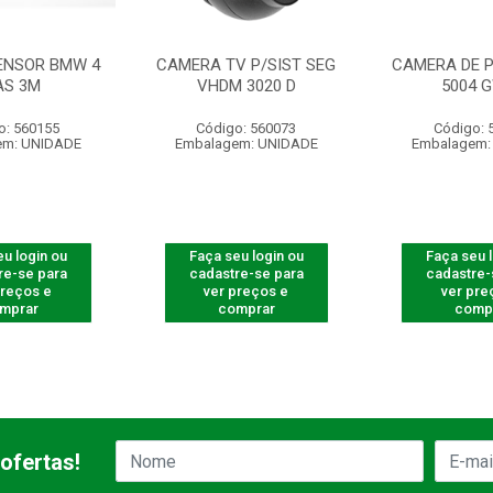
ENSOR BMW 4
CAMERA TV P/SIST SEG
CAMERA DE P
AS 3M
VHDM 3020 D
5004 G
o: 560155
Código: 560073
Código: 
em: UNIDADE
Embalagem: UNIDADE
Embalagem:
u login ou
Faça seu login ou
Faça seu 
re-se para
cadastre-se para
cadastre-
preços e
ver preços e
ver pre
mprar
comprar
comp
ofertas!