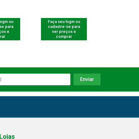
login ou
Faça seu login ou
Faça seu log
se para
cadastre-se para
cadastre-se 
ços e
ver preços e
ver preços
rar
comprar
comprar
Lojas