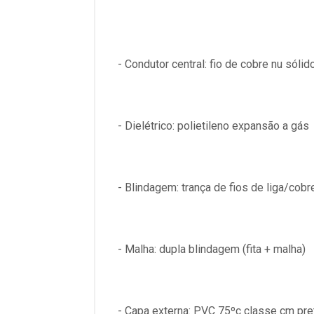
- Condutor central: fio de cobre nu sólid
- Dielétrico: polietileno expansão a gás
- Blindagem: trança de fios de liga/cobr
- Malha: dupla blindagem (fita + malha)
- Capa externa: PVC 75ºc classe cm pre