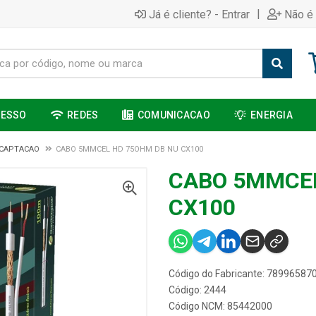
|
Já é cliente? - Entrar
Não é 
CESSO
REDES
COMUNICACAO
ENERGIA
 CAPTACAO
CABO 5MMCEL HD 75OHM DB NU CX100
CABO 5MMCEL
CX100
Código do Fabricante: 78996587
Código: 2444
Código NCM: 85442000