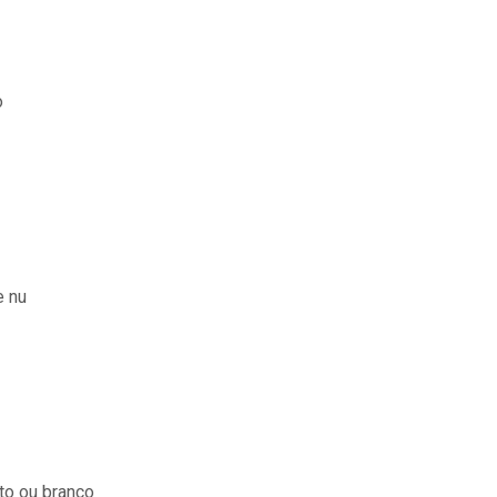
o
e nu
to ou branco