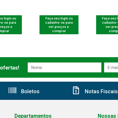
u login ou
Faça seu login ou
Faça seu 
re-se para
cadastre-se para
cadastre-
preços e
ver preços e
ver pre
mprar
comprar
comp
ofertas!
Boletos
Notas Fiscais
Departamentos
Nossas 