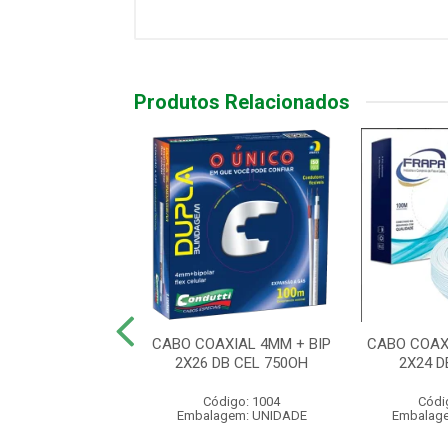
Produtos Relacionados
O 4X2 2 PORTAS
CABO COAXIAL 4MM + BIP
CABO COAX
YSTONE BC
2X26 DB CEL 750OH
2X24 D
ódigo: 4198
Código: 1004
Códi
agem: UNIDADE
Embalagem: UNIDADE
Embalag