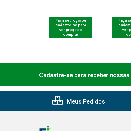
 seu login ou
Faça seu login ou
Faça se
astre-se para
cadastre-se para
cadast
er preços e
ver preços e
ver 
comprar
comprar
co
Cadastre-se para receber nossas 
Meus Pedidos