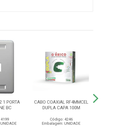
2 1 PORTA
CABO COAXIAL RF4MMCEL
ESPELHO 4X2 2
NE BC
DUPLA CAPA 100M
KEYSTONE
 4199
Código: 4246
Código: 41
 UNIDADE
Embalagem: UNIDADE
Embalagem: U