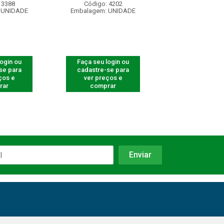
 3388
Código: 4202
Código: 540
 UNIDADE
Embalagem: UNIDADE
Embalagem: U
login ou
Faça seu login ou
Faça seu log
se para
cadastre-se para
cadastre-se 
ços e
ver preços e
ver preços
rar
comprar
comprar