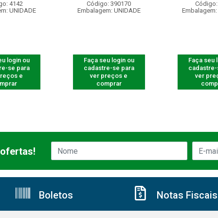
go: 4142
Código: 390170
Código:
em: UNIDADE
Embalagem: UNIDADE
Embalagem:
u login ou
Faça seu login ou
Faça seu 
re-se para
cadastre-se para
cadastre-
preços e
ver preços e
ver pre
mprar
comprar
comp
ofertas!
Boletos
Notas Fiscais