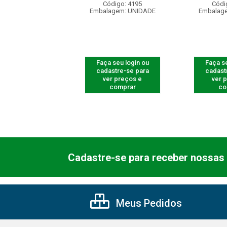
digo: 540005
Código: 4195
Códi
agem: UNIDADE
Embalagem: UNIDADE
Embalag
 seu login ou
Faça seu login ou
Faça se
astre-se para
cadastre-se para
cadast
er preços e
ver preços e
ver 
comprar
comprar
co
Cadastre-se para receber nossas 
Meus Pedidos