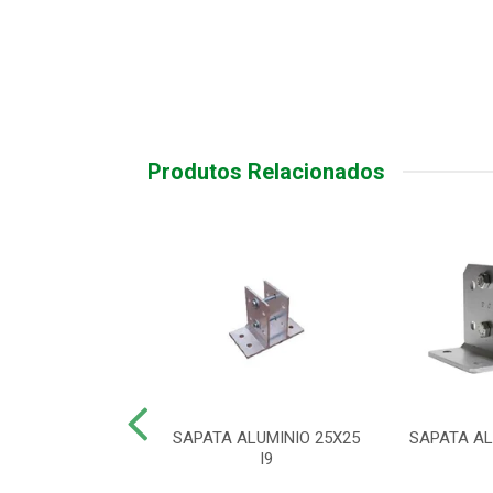
Produtos Relacionados
LE REMOTO XAC
SAPATA ALUMINIO 25X25
SAPATA AL
0 SMART PT
I9