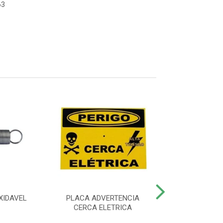
63
XIDAVEL
PLACA ADVERTENCIA
CONTROLE REM
CERCA ELETRICA
4000 SMAR