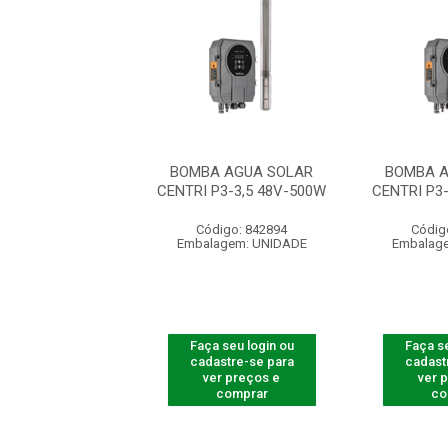
 AGUA SOLAR
BOMBA AGUA SOLAR
BOMBA A
P3-3,5 72V-750W
CENTRI P3-3,5 48V-500W
CENTRI P3
digo: 842896
Código: 842894
Códig
agem: UNIDADE
Embalagem: UNIDADE
Embalag
 seu login ou
Faça seu login ou
Faça se
astre-se para
cadastre-se para
cadast
er preços e
ver preços e
ver 
comprar
comprar
co