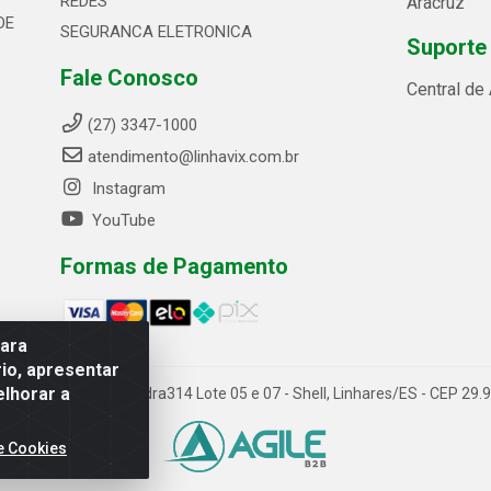
REDES
Aracruz
DE
SEGURANCA ELETRONICA
Suporte
Fale Conosco
Central de
(27) 3347-1000
atendimento@linhavix.com.br
Instagram
YouTube
Formas de Pagamento
para
io, apresentar
elhorar a
ida Alegre, 2521 - Quadra314 Lote 05 e 07 - Shell, Linhares/ES - CEP 2
e Cookies