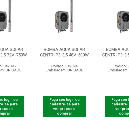
GUA SOLAR
BOMBA AGUA SOLAR
BOMBA AG
-3,5 72V-750W
CENTRI P3-3,5 48V-500W
CENTRI P3-3,
o: 842896
Código: 842894
Código: 
em: UNIDADE
Embalagem: UNIDADE
Embalagem:
u login ou
Faça seu login ou
Faça seu 
re-se para
cadastre-se para
cadastre-
preços e
ver preços e
ver pre
mprar
comprar
comp