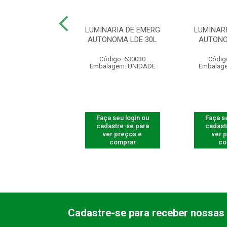
 SINALIZAÇÃO
LUMINARIA DE EMERG
LUMINAR
5 FACE UNICA
AUTONOMA LDE 30L
AUTONO
digo: 632001
Código: 630030
Códig
agem: UNIDADE
Embalagem: UNIDADE
Embalag
 seu login ou
Faça seu login ou
Faça se
astre-se para
cadastre-se para
cadast
er preços e
ver preços e
ver 
comprar
comprar
co
Cadastre-se para receber nossas 