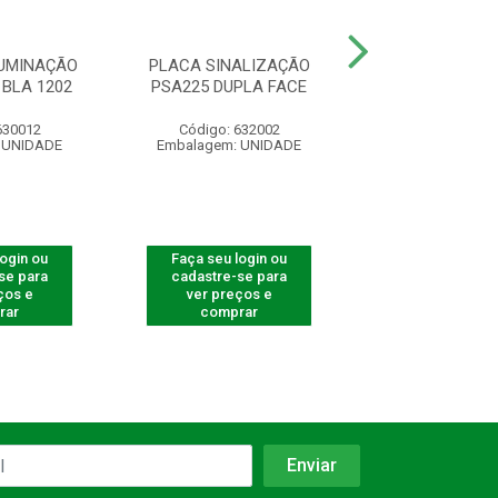
LUMINAÇÃO
PLACA SINALIZAÇÃO
PLACA SINAL
BLA 1202
PSA225 DUPLA FACE
PSA125 FACE
630012
Código: 632002
Código: 632
 UNIDADE
Embalagem: UNIDADE
Embalagem: U
login ou
Faça seu login ou
Faça seu log
se para
cadastre-se para
cadastre-se 
ços e
ver preços e
ver preços
rar
comprar
comprar