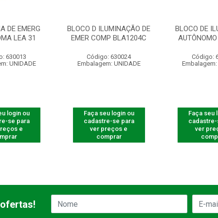
IA DE EMERG
BLOCO D ILUMINAÇÃO DE
BLOCO DE I
MA LEA 31
EMER COMP BLA1204C
AUTÔNOMO 
o: 630013
Código: 630024
Código: 
em: UNIDADE
Embalagem: UNIDADE
Embalagem:
u login ou
Faça seu login ou
Faça seu 
re-se para
cadastre-se para
cadastre-
preços e
ver preços e
ver pre
mprar
comprar
comp
ofertas!