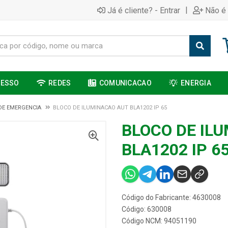
|
Já é cliente? - Entrar
Não é 
CESSO
REDES
COMUNICACAO
ENERGIA
DE EMERGENCIA
BLOCO DE ILUMINACAO AUT BLA1202 IP 65
BLOCO DE IL
BLA1202 IP 6
Código do Fabricante: 4630008
Código: 630008
Código NCM: 94051190