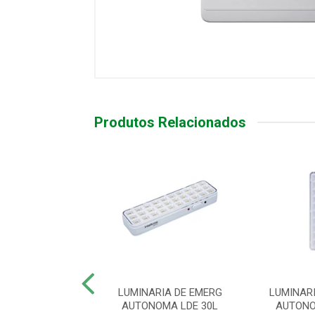
Produtos Relacionados
 SINALIZAÇÃO
LUMINARIA DE EMERG
LUMINAR
5 DUPLA FACE
AUTONOMA LDE 30L
AUTONO