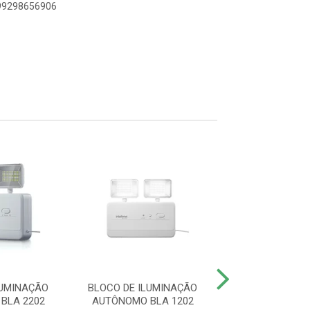
899298656906
LUMINAÇÃO
BLOCO DE ILUMINAÇÃO
PLACA SINAL
BLA 2202
AUTÔNOMO BLA 1202
PSA225 DUPL