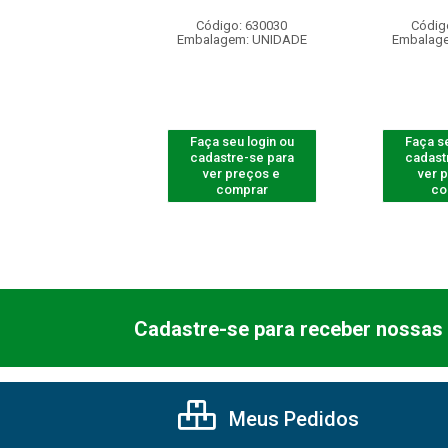
digo: 632002
Código: 630030
Códig
agem: UNIDADE
Embalagem: UNIDADE
Embalag
 seu login ou
Faça seu login ou
Faça se
astre-se para
cadastre-se para
cadast
er preços e
ver preços e
ver 
comprar
comprar
co
Cadastre-se para receber nossas 
Meus Pedidos