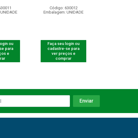
630011
Código: 630012
Código: 632
 UNIDADE
Embalagem: UNIDADE
Embalagem: U
login ou
Faça seu login ou
Faça seu log
se para
cadastre-se para
cadastre-se 
ços e
ver preços e
ver preços
rar
comprar
comprar