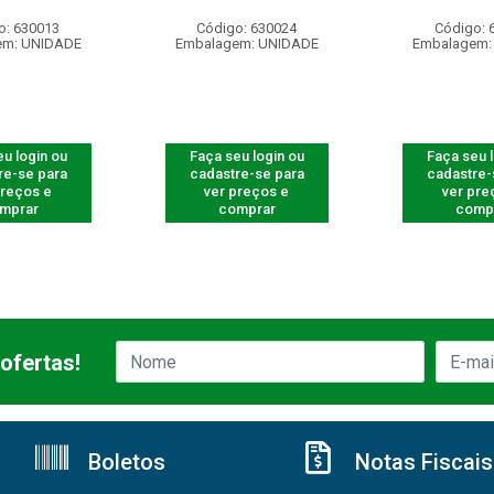
o: 630013
Código: 630024
Código: 
em: UNIDADE
Embalagem: UNIDADE
Embalagem:
u login ou
Faça seu login ou
Faça seu 
re-se para
cadastre-se para
cadastre-
preços e
ver preços e
ver pre
mprar
comprar
comp
ofertas!
Boletos
Notas Fiscais