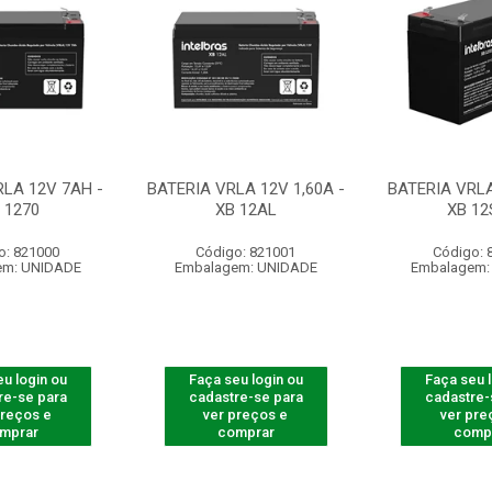
RLA 12V 7AH -
BATERIA VRLA 12V 1,60A -
BATERIA VRLA
 1270
XB 12AL
XB 12
o: 821000
Código: 821001
Código: 
em: UNIDADE
Embalagem: UNIDADE
Embalagem:
u login ou
Faça seu login ou
Faça seu 
re-se para
cadastre-se para
cadastre-
preços e
ver preços e
ver pre
mprar
comprar
comp