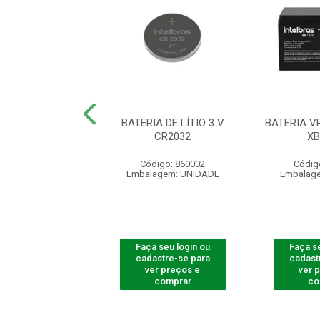
 NÃO-RECAR. DE
BATERIA DE LÍTIO 3 V
BATERIA V
O 3 V CR2016
CR2032
XB
digo: 860000
Código: 860002
Códig
agem: UNIDADE
Embalagem: UNIDADE
Embalag
 seu login ou
Faça seu login ou
Faça se
astre-se para
cadastre-se para
cadast
er preços e
ver preços e
ver 
comprar
comprar
co