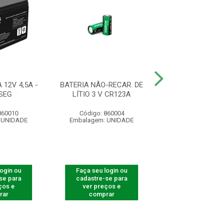
 12V 4,5A -
BATERIA NÃO-RECAR. DE
BATERIA NÃO-R
SEG
LÍTIO 3 V CR123A
LÍTIO 3 V C
860010
Código: 860004
Código: 860
 UNIDADE
Embalagem: UNIDADE
Embalagem: U
login ou
Faça seu login ou
Faça seu log
se para
cadastre-se para
cadastre-se 
ços e
ver preços e
ver preços
rar
comprar
comprar