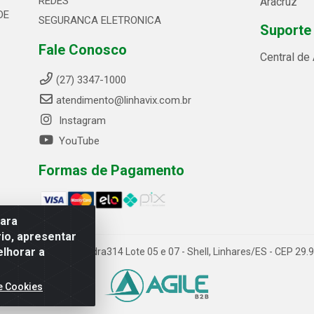
REDES
Aracruz
DE
SEGURANCA ELETRONICA
Suporte
Fale Conosco
Central de
(27) 3347-1000
atendimento@linhavix.com.br
Instagram
YouTube
Formas de Pagamento
para
io, apresentar
elhorar a
ida Alegre, 2521 - Quadra314 Lote 05 e 07 - Shell, Linhares/ES - CEP 2
e Cookies