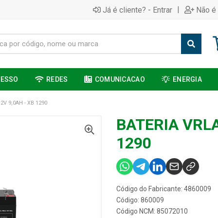
|
Já é cliente? - Entrar
Não é 
CESSO
REDES
COMUNICACAO
ENERGIA
2V 9,0AH - XB 1290
BATERIA VRLA
1290
Código do Fabricante: 4860009
Código: 860009
Código NCM: 85072010