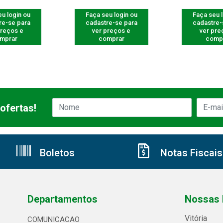
u login ou
Faça seu login ou
Faça seu 
re-se para
cadastre-se para
cadastre-
preços e
ver preços e
ver pre
mprar
comprar
comp
ofertas!
Boletos
Notas Fiscais
Departamentos
Nossas 
Vitória
COMUNICACAO