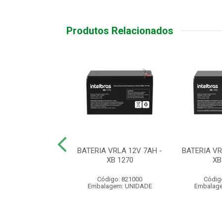
Produtos Relacionados
A 9V ALCALINA
BATERIA VRLA 12V 7AH -
BATERIA VR
XB 1270
XB
ódigo: 3341
Código: 821000
Códig
agem: UNIDADE
Embalagem: UNIDADE
Embalag