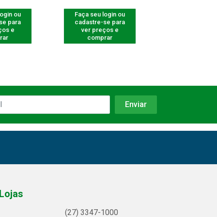
login ou
Faça seu login ou
Faça seu log
se para
cadastre-se para
cadastre-se 
ços e
ver preços e
ver preços
rar
comprar
comprar
Lojas
(27) 3347-1000