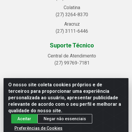
Colatina
(27) 3264-8370
Aracruz
(27) 3111-6446
Suporte Técnico
Central de Atendimento
(27) 99769-7181
O nosso site coleta cookies próprios e de
Linhavix Distribuidora LTDA - Avenida Alegre, 2521 -
terceiros para proporcionar uma experiência
Quadra314 Lote 05 e 07 - Shell, Linhares/ES - CEP
personalizada ao usuário, apresentar publicidade
29.901-605 - CNPJ 20.857.514/0001-75
relevante de acordo com o seu perfil e melhorar a
qualidade do nosso site.
Aceitar
Negar não essenciais
Preferências de Cookies