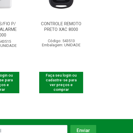
/FIO P/
CONTROLE REMOTO
TECLADO S/F
 ALARME
PRETO XAC 8000
CENTRAIS A
000
XAT800
Código: 543513
543515
Código: 543
Embalagem: UNIDADE
 UNIDADE
Embalagem: U
login ou
Faça seu login ou
Faça seu log
se para
cadastre-se para
cadastre-se 
ços e
ver preços e
ver preços
rar
comprar
comprar