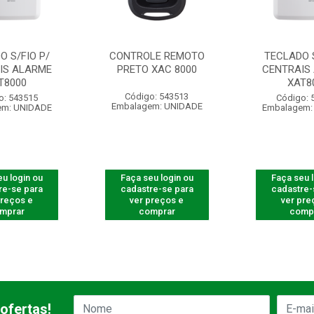
O S/FIO P/
CONTROLE REMOTO
TECLADO S
IS ALARME
PRETO XAC 8000
CENTRAIS
T8000
XAT8
Código: 543513
o: 543515
Código: 
Embalagem: UNIDADE
em: UNIDADE
Embalagem:
u login ou
Faça seu login ou
Faça seu 
re-se para
cadastre-se para
cadastre-
preços e
ver preços e
ver pre
mprar
comprar
comp
ofertas!