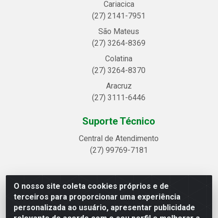
Cariacica
(27) 2141-7951
São Mateus
(27) 3264-8369
Colatina
(27) 3264-8370
Aracruz
(27) 3111-6446
Suporte Técnico
Central de Atendimento
(27) 99769-7181
O nosso site coleta cookies próprios e de
Linhavix Distribuidora LTDA - Avenida Alegre, 2521 -
terceiros para proporcionar uma experiência
Quadra314 Lote 05 e 07 - Shell, Linhares/ES - CEP
personalizada ao usuário, apresentar publicidade
29.901-605 - CNPJ 20.857.514/0001-75