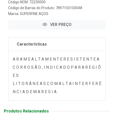
Código NCM: 72230000
Código de Barras do Produto: 7897150100048
Marca:
SUPERFINE AÇOS
VER PREÇO
Características
A R A M E A L T A M E N T E R E S I S T E N T E A
C O R R O S Ã O , I N D I C A D O P A R A R E G I Õ
E S
L I T O R Â N E A S C O M A L T A I N T E R F E R Ê
N C I A D E M A R E S I A .
Produtos Relacionados