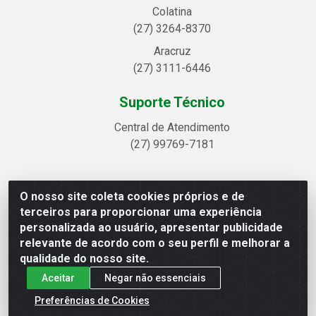
Colatina
(27) 3264-8370
Aracruz
(27) 3111-6446
Suporte Técnico
Central de Atendimento
(27) 99769-7181
O nosso site coleta cookies próprios e de
Linhavix Distribuidora LTDA - Avenida Alegre, 2521 -
terceiros para proporcionar uma experiência
Quadra314 Lote 05 e 07 - Shell, Linhares/ES - CEP 29.901-605
personalizada ao usuário, apresentar publicidade
- CNPJ 20.857.514/0001-75
relevante de acordo com o seu perfil e melhorar a
qualidade do nosso site.
Aceitar
Negar não essenciais
Preferências de Cookies