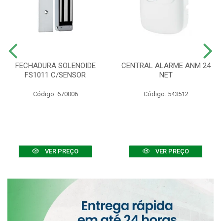
FECHADURA SOLENOIDE
CENTRAL ALARME ANM 24
FS1011 C/SENSOR
NET
Código: 670006
Código: 543512
VER PREÇO
VER PREÇO