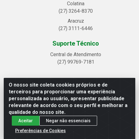
Colatina
(27) 3264-8370
Aracruz
(27) 3111-6446
Suporte Técnico
Central de Atendimento
(27) 99769-7181
O nosso site coleta cookies próprios e de
Linhavix Distribuidora LTDA - Avenida Alegre, 2521 -
terceiros para proporcionar uma experiência
Quadra314 Lote 05 e 07 - Shell, Linhares/ES - CEP 29.901-605
personalizada ao usuário, apresentar publicidade
- CNPJ 20.857.514/0001-75
relevante de acordo com o seu perfil e melhorar a
qualidade do nosso site.
Aceitar
Negar não essenciais
Preferências de Cookies