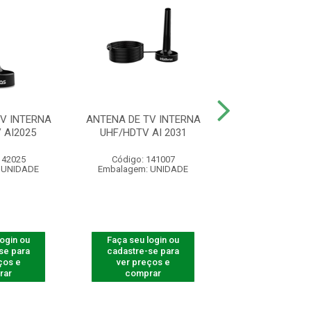
V INTERNA
ANTENA DE TV INTERNA
CABO HDMI 2
 AI2025
UHF/HDTV AI 2031
BLINDADO 5
142025
Código: 141007
Código: 41
 UNIDADE
Embalagem: UNIDADE
Embalagem: U
login ou
Faça seu login ou
Faça seu log
se para
cadastre-se para
cadastre-se 
ços e
ver preços e
ver preços
rar
comprar
comprar