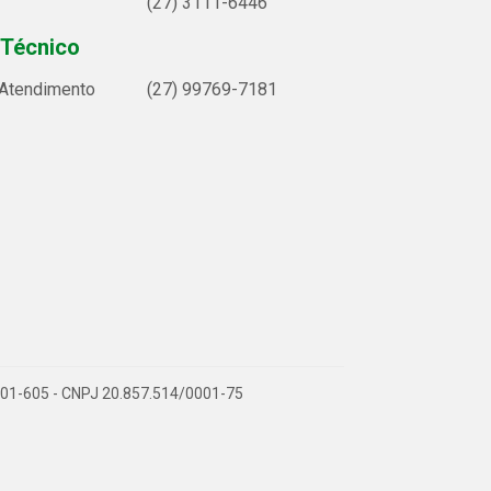
(27) 3111-6446
 Técnico
 Atendimento
(27) 99769-7181
9.901-605 - CNPJ 20.857.514/0001-75