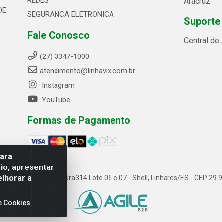
REDES
Aracruz
DE
SEGURANCA ELETRONICA
Suporte
Fale Conosco
Central de
(27) 3347-1000
atendimento@linhavix.com.br
Instagram
YouTube
Formas de Pagamento
para
io, apresentar
elhorar a
ida Alegre, 2521 - Quadra314 Lote 05 e 07 - Shell, Linhares/ES - CEP 2
e Cookies