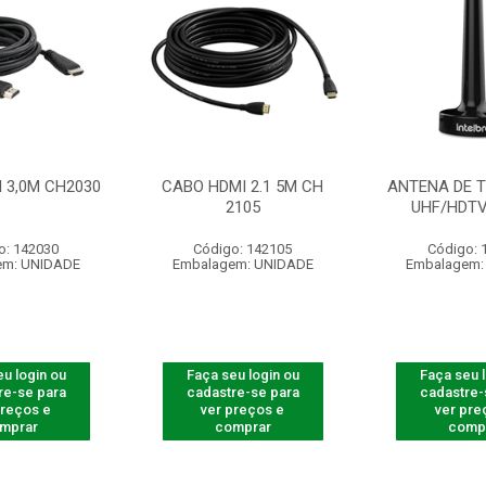
 3,0M CH2030
CABO HDMI 2.1 5M CH
ANTENA DE T
2105
UHF/HDTV
o: 142030
Código: 142105
Código: 
em: UNIDADE
Embalagem: UNIDADE
Embalagem:
u login ou
Faça seu login ou
Faça seu 
re-se para
cadastre-se para
cadastre-
preços e
ver preços e
ver pre
mprar
comprar
comp