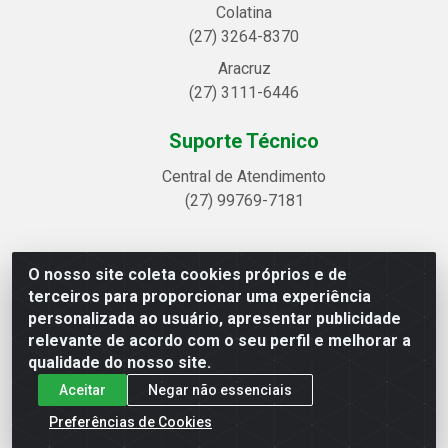
Colatina
(27) 3264-8370
Aracruz
(27) 3111-6446
Suporte Técnico
Central de Atendimento
(27) 99769-7181
O nosso site coleta cookies próprios e de
Linhavix Distribuidora LTDA - Avenida Alegre, 2521 -
terceiros para proporcionar uma experiência
Quadra314 Lote 05 e 07 - Shell, Linhares/ES - CEP
personalizada ao usuário, apresentar publicidade
29.901-605 - CNPJ 20.857.514/0001-75
relevante de acordo com o seu perfil e melhorar a
qualidade do nosso site.
Aceitar
Negar não essenciais
Preferências de Cookies