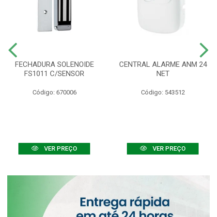
FECHADURA SOLENOIDE
CENTRAL ALARME ANM 24
FS1011 C/SENSOR
NET
Código: 670006
Código: 543512
VER PREÇO
VER PREÇO