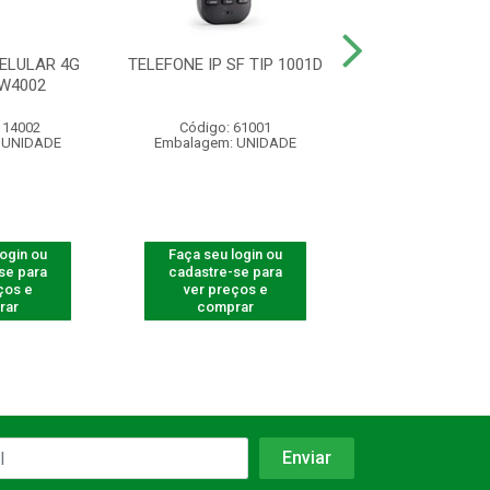
ELULAR 4G
TELEFONE IP SF TIP 1001D
PLACA 4 CA
CW4002
ANALOGICOS I
16/68
114002
Código: 61001
Código: 990
 UNIDADE
Embalagem: UNIDADE
Embalagem: U
login ou
Faça seu login ou
Faça seu log
se para
cadastre-se para
cadastre-se 
ços e
ver preços e
ver preços
rar
comprar
comprar