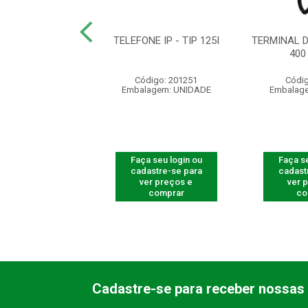
CA 4 CANAIS
TELEFONE IP - TIP 125I
TERMINAL 
GICOS IMPACTA
400
16/68
Código: 201251
Códig
digo: 990083
Embalagem: UNIDADE
Embalag
agem: UNIDADE
 seu login ou
Faça seu login ou
Faça se
astre-se para
cadastre-se para
cadast
er preços e
ver preços e
ver 
comprar
comprar
co
Cadastre-se para receber nossas 