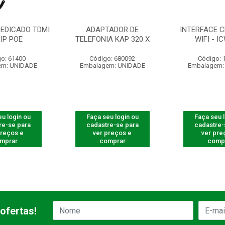
DEDICADO TDMI
ADAPTADOR DE
INTERFACE C
 IP POE
TELEFONIA KAP 320 X
WIFI - I
o: 61400
Código: 680092
Código: 
em: UNIDADE
Embalagem: UNIDADE
Embalagem:
u login ou
Faça seu login ou
Faça seu 
re-se para
cadastre-se para
cadastre-
preços e
ver preços e
ver pre
mprar
comprar
comp
ofertas!