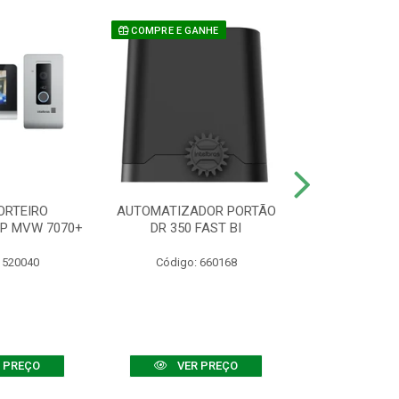
COMPRE E GANHE
ORTEIRO
AUTOMATIZADOR PORTÃO
SENSOR ATIVO
IP MVW 7070+
DR 350 FAST BI
 520040
Código: 660168
Código:
 PREÇO
VER PREÇO
VER