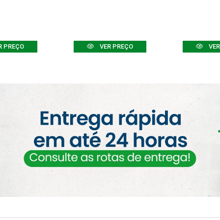
R PREÇO
VER PREÇO
VER