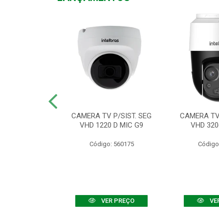
TV VHD 3520 D
CAMERA TV P/SIST. SEG
CAMERA TV 
 COLOR+
VHD 1220 D MIC G9
VHD 320
: 560108
Código: 560175
Código
R PREÇO
VER PREÇO
VE