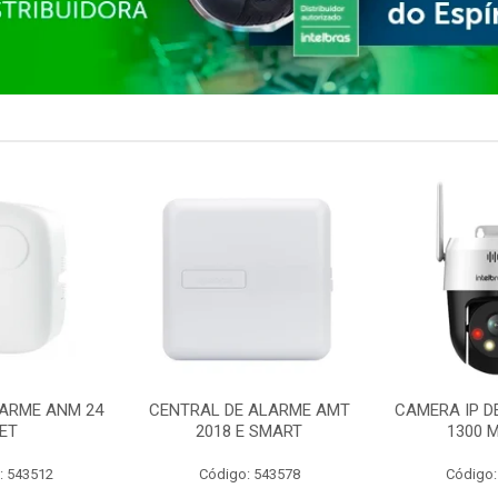
ARME ANM 24
CENTRAL DE ALARME AMT
CAMERA IP D
ET
2018 E SMART
1300 M
: 543512
Código: 543578
Código: