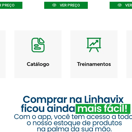
R PREÇO
VER PREÇO
VER