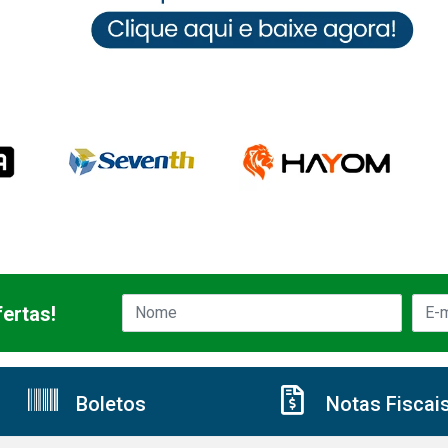
ertas!
Boletos
Notas Fiscai