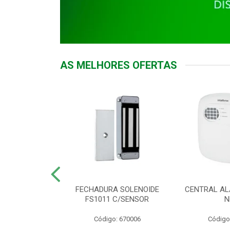
AS MELHORES OFERTAS
DOR ACESSO
FECHADURA SOLENOIDE
CENTRAL AL
 5531 MF EX
FS1011 C/SENSOR
N
: 900018
Código: 670006
Código