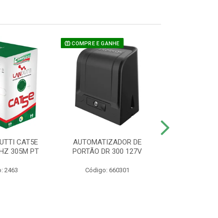
COMPRE E GANHE
UTTI CAT5E
AUTOMATIZADOR DE
CAMERA P/ S
HZ 305M PT
PORTÃO DR 300 127V
1220 BU
: 2463
Código: 660301
Código: