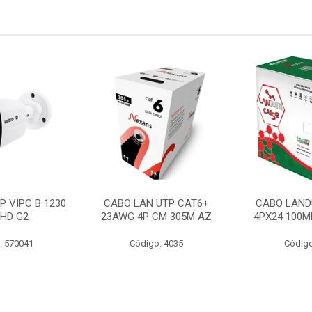
P VIPC B 1230
CABO LAN UTP CAT6+
CABO LAND
 HD G2
23AWG 4P CM 305M AZ
4PX24 100M
: 570041
Código: 4035
Código