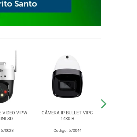
E VIDEO VIPW
CÂMERA IP BULLET VIPC
GRAVADOR 
INI SD
1430 B
MHDX 3
 570028
Código: 570044
Código: