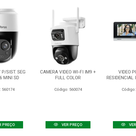
P/SIST. SEG
CAMERA VIDEO WI-FI IM9 +
VIDEO P
6 MINI SD
FULL COLOR
RESIDENCIAL 
: 560174
Código: 560074
Código:
R PREÇO
VER PREÇO
VER