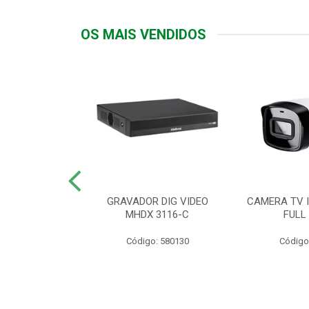
OS MAIS VENDIDOS
TTIV 600VA-
GRAVADOR DIG VIDEO
CAMERA TV I
20V
MHDX 3116-C
FULL
: 822200
Código: 580130
Código