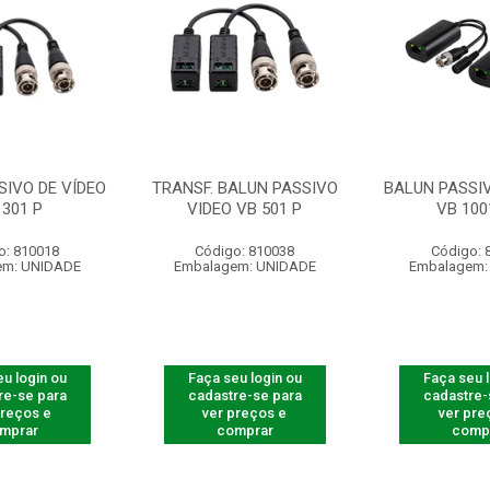
SIVO DE VÍDEO
TRANSF. BALUN PASSIVO
BALUN PASSIV
 301 P
VIDEO VB 501 P
VB 100
o: 810018
Código: 810038
Código: 
em: UNIDADE
Embalagem: UNIDADE
Embalagem:
u login ou
Faça seu login ou
Faça seu 
re-se para
cadastre-se para
cadastre-
preços e
ver preços e
ver pre
mprar
comprar
comp