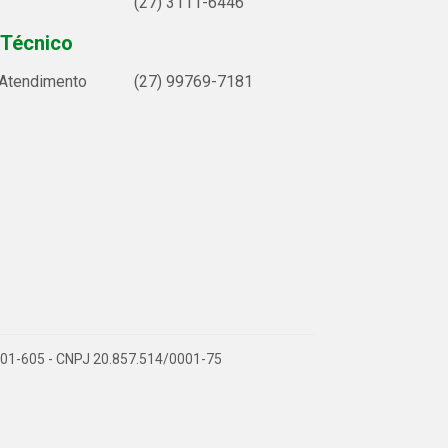
(27) 3111-6446
 Técnico
 Atendimento
(27) 99769-7181
9.901-605 - CNPJ 20.857.514/0001-75