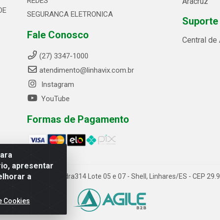
REDES
Aracruz
DE
SEGURANCA ELETRONICA
Suporte
Fale Conosco
Central de
(27) 3347-1000
atendimento@linhavix.com.br
Instagram
YouTube
Formas de Pagamento
para
io, apresentar
elhorar a
ida Alegre, 2521 - Quadra314 Lote 05 e 07 - Shell, Linhares/ES - CEP 2
e Cookies