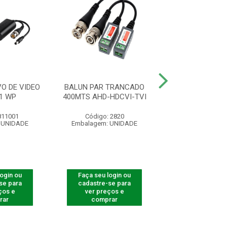
O DE VIDEO
BALUN PAR TRANCADO
TRANSF. BALUN
1 WP
400MTS AHD-HDCVI-TVI
VIDEO VB 500
811001
Código: 2820
Código: 810
 UNIDADE
Embalagem: UNIDADE
Embalagem: U
login ou
Faça seu login ou
Faça seu log
se para
cadastre-se para
cadastre-se 
ços e
ver preços e
ver preços
rar
comprar
comprar