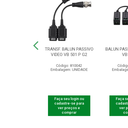
 BALUN PASSIVO
TRANSF. BALUN PASSIVO
BALUN PAS
O VB 500 P G2
VIDEO VB 501 P G2
VB
digo: 810039
Código: 810042
Códig
agem: UNIDADE
Embalagem: UNIDADE
Embalag
 seu login ou
Faça seu login ou
Faça se
astre-se para
cadastre-se para
cadast
er preços e
ver preços e
ver 
comprar
comprar
co