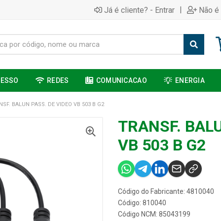
|
Já é cliente? - Entrar
Não é 
CESSO
REDES
COMUNICACAO
ENERGIA
NSF. BALUN PASS. DE VIDEO VB 503 B G2
TRANSF. BALU
VB 503 B G2
Código do Fabricante: 4810040
Código: 810040
Código NCM: 85043199