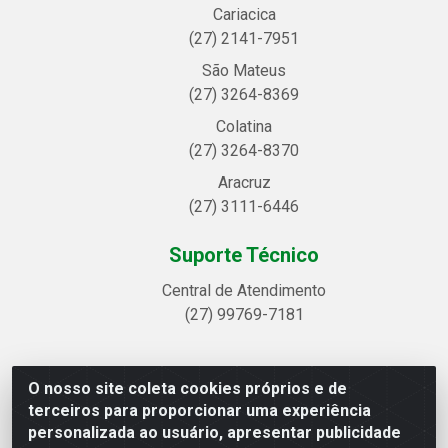
Cariacica
(27) 2141-7951
São Mateus
(27) 3264-8369
Colatina
(27) 3264-8370
Aracruz
(27) 3111-6446
Suporte Técnico
Central de Atendimento
(27) 99769-7181
O nosso site coleta cookies próprios e de
Linhavix Distribuidora LTDA - Avenida Alegre, 2521 -
terceiros para proporcionar uma experiência
Quadra314 Lote 05 e 07 - Shell, Linhares/ES - CEP
personalizada ao usuário, apresentar publicidade
29.901-605 - CNPJ 20.857.514/0001-75