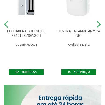
FECHADURA SOLENOIDE
CENTRAL ALARME ANM 24
FS1011 C/SENSOR
NET
Código: 670006
Código: 543512
VER PREÇO
VER PREÇO