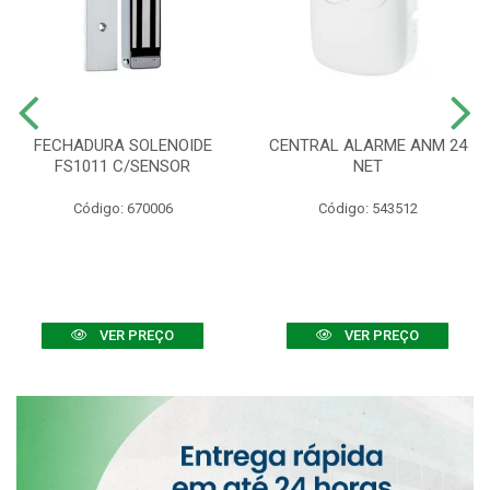
FECHADURA SOLENOIDE
CENTRAL ALARME ANM 24
FS1011 C/SENSOR
NET
Código: 670006
Código: 543512
VER PREÇO
VER PREÇO