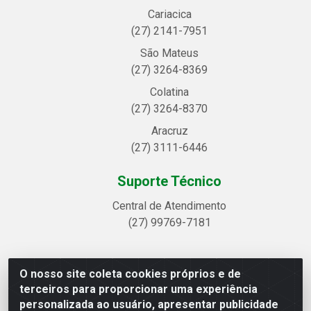
Cariacica
(27) 2141-7951
São Mateus
(27) 3264-8369
Colatina
(27) 3264-8370
Aracruz
(27) 3111-6446
Suporte Técnico
Central de Atendimento
(27) 99769-7181
O nosso site coleta cookies próprios e de
Linhavix Distribuidora LTDA - Avenida Alegre, 2521 -
terceiros para proporcionar uma experiência
Quadra314 Lote 05 e 07 - Shell, Linhares/ES - CEP
personalizada ao usuário, apresentar publicidade