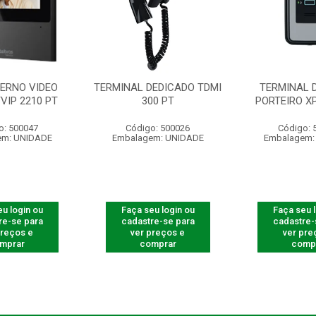
TERNO VIDEO
TERMINAL DEDICADO TDMI
TERMINAL 
TVIP 2210 PT
300 PT
PORTEIRO XP
o: 500047
Código: 500026
Código: 
em: UNIDADE
Embalagem: UNIDADE
Embalagem:
u login ou
Faça seu login ou
Faça seu 
re-se para
cadastre-se para
cadastre-
preços e
ver preços e
ver pre
mprar
comprar
comp