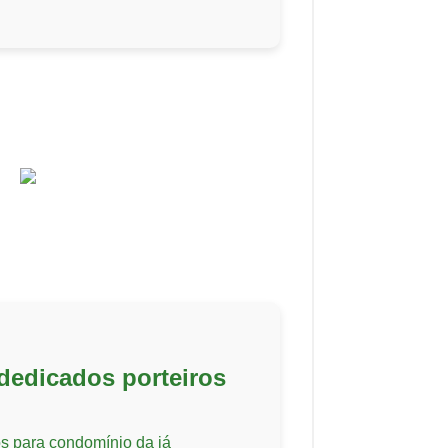
 dedicados porteiros
os para condomínio da já