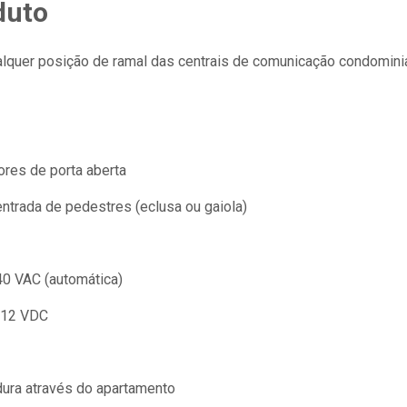
duto
uer posição de ramal das centrais de comunicação condominial
ores de porta aberta
entrada de pedestres (eclusa ou gaiola)
240 VAC (automática)
e 12 VDC
dura através do apartamento