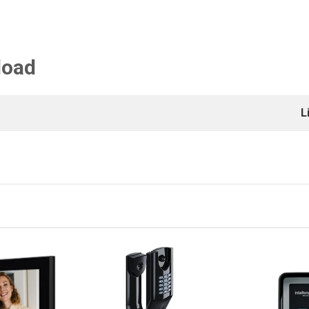
load
L