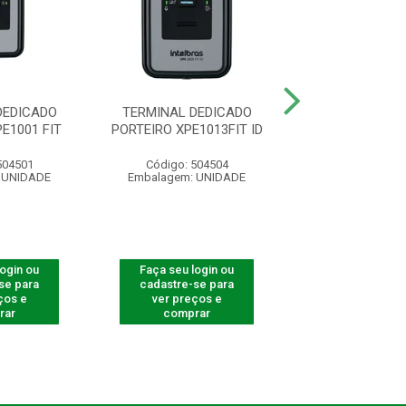
DEDICADO
TERMINAL DEDICADO
TERMINAL D
E1001 FIT
PORTEIRO XPE1013FIT ID
PORTEIRO XPE1
ID
504501
Código: 504504
Código: 501
 UNIDADE
Embalagem: UNIDADE
Embalagem: U
login ou
Faça seu login ou
Faça seu log
se para
cadastre-se para
cadastre-se 
ços e
ver preços e
ver preços
rar
comprar
comprar