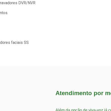
 gravadores DVR/NVR
ntos.
adores faciais SS
Atendimento por m
Além da opção de viva-voz já 