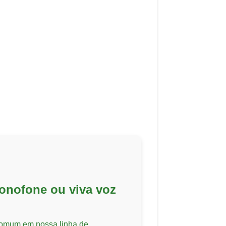
onofone ou viva voz
comum em nossa linha de