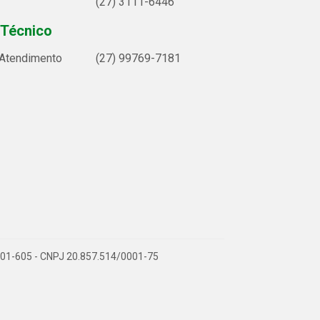
(27) 3111-6446
 Técnico
 Atendimento
(27) 99769-7181
9.901-605 - CNPJ 20.857.514/0001-75