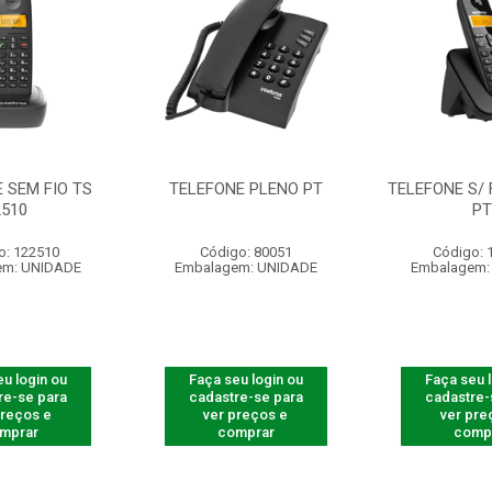
 SEM FIO TS
TELEFONE PLENO PT
TELEFONE S/ 
2510
P
o: 122510
Código: 80051
Código: 
em: UNIDADE
Embalagem: UNIDADE
Embalagem:
u login ou
Faça seu login ou
Faça seu 
re-se para
cadastre-se para
cadastre-
preços e
ver preços e
ver pre
mprar
comprar
comp