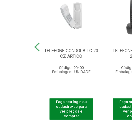
E GONDOLA TC 20
TELEFONE GONDOLA TC 20
TELEFONE
PT
CZ ARTICO
digo: 90401
Código: 90400
Códig
agem: UNIDADE
Embalagem: UNIDADE
Embalag
 seu login ou
Faça seu login ou
Faça se
astre-se para
cadastre-se para
cadast
er preços e
ver preços e
ver 
comprar
comprar
co