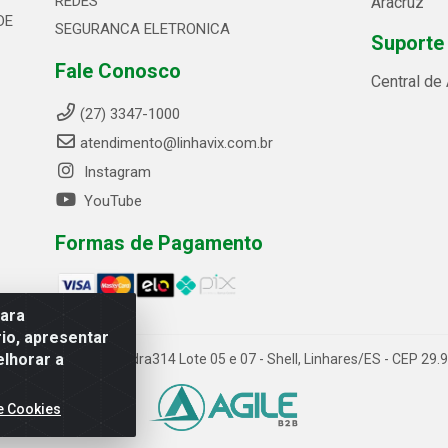
REDES
Aracruz
DE
SEGURANCA ELETRONICA
Suporte
Fale Conosco
Central de
(27) 3347-1000
atendimento@linhavix.com.br
Instagram
YouTube
Formas de Pagamento
para
io, apresentar
elhorar a
ida Alegre, 2521 - Quadra314 Lote 05 e 07 - Shell, Linhares/ES - CEP 2
e Cookies