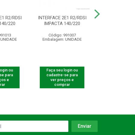
E1 R2/RDSI
INTERFACE 2E1 R2/RDSI
INTERFACE TE
140/220
IMPACTA 140/220
AUTOM. ITA
991013
Código: 991007
Código: 990
 UNIDADE
Embalagem: UNIDADE
Embalagem: U
login ou
Faça seu login ou
Faça seu log
se para
cadastre-se para
cadastre-se 
ços e
ver preços e
ver preços
rar
comprar
comprar