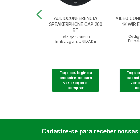
FACE TELECOM.
AUDIOCONFERENCIA
VIDEO CON
OM. ITA 700
SPEAKERPHONE CAP 200
4K WIR 
BT
digo: 990706
Códig
Código: 290200
agem: UNIDADE
Embal
Embalagem: UNIDADE
 seu login ou
Faça seu login ou
Faça se
astre-se para
cadastre-se para
cadast
er preços e
ver preços e
ver 
comprar
comprar
co
Cadastre-se para receber nossas 