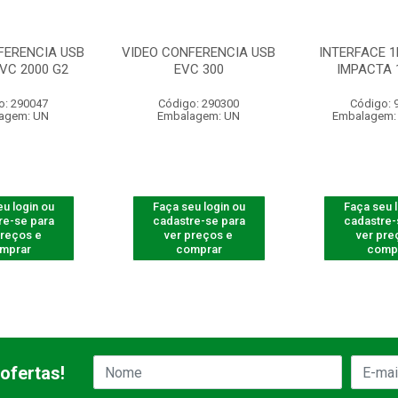
FERENCIA USB
VIDEO CONFERENCIA USB
INTERFACE 1
EVC 2000 G2
EVC 300
IMPACTA 
o: 290047
Código: 290300
Código: 
agem: UN
Embalagem: UN
Embalagem:
u login ou
Faça seu login ou
Faça seu 
re-se para
cadastre-se para
cadastre-
preços e
ver preços e
ver pre
mprar
comprar
comp
ofertas!