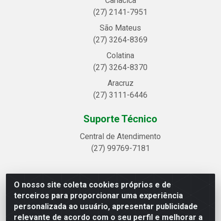
Cariacica
(27) 2141-7951
São Mateus
(27) 3264-8369
Colatina
(27) 3264-8370
Aracruz
(27) 3111-6446
Suporte Técnico
Central de Atendimento
(27) 99769-7181
O nosso site coleta cookies próprios e de
Linhavix Distribuidora LTDA - Avenida Alegre, 2521 -
terceiros para proporcionar uma experiência
Quadra314 Lote 05 e 07 - Shell, Linhares/ES - CEP
personalizada ao usuário, apresentar publicidade
29.901-605 - CNPJ 20.857.514/0001-75
relevante de acordo com o seu perfil e melhorar a