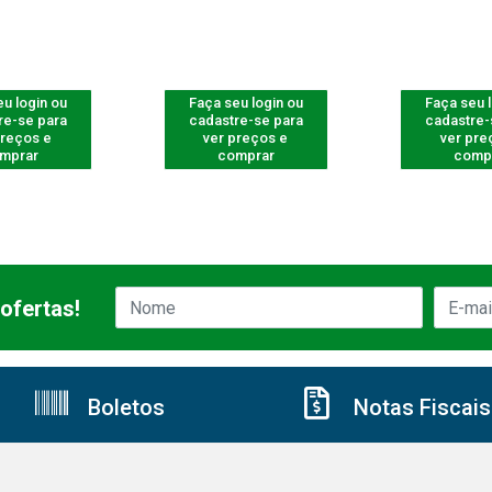
u login ou
Faça seu login ou
Faça seu 
re-se para
cadastre-se para
cadastre-
preços e
ver preços e
ver pre
mprar
comprar
comp
ofertas!
Boletos
Notas Fiscais