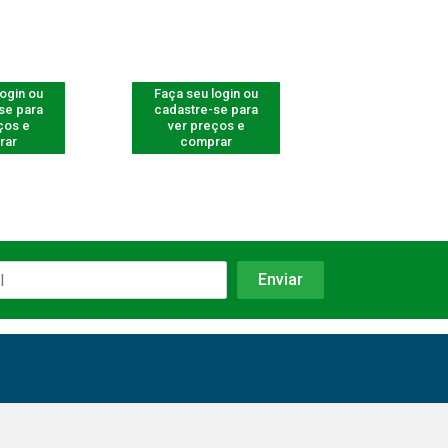
login ou
Faça seu login ou
Faça seu log
se para
cadastre-se para
cadastre-se 
ços e
ver preços e
ver preços
rar
comprar
comprar