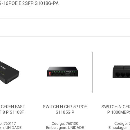
S-16POE E 2SFP S1018G-PA
 GEREN FAST
SWITCH N GER 5P POE
SWITCH N GER
 8 P S1108F
S1105G P
P 1000MBP
o: 760117
Código: 760130
Código: 
em: UNIDADE
Embalagem: UNIDADE
Embalagem: