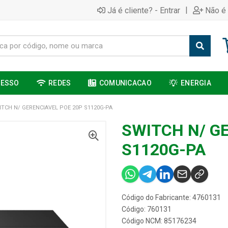
|
Já é cliente? - Entrar
Não é 
CESSO
REDES
COMUNICACAO
ENERGIA
ITCH N/ GERENCIAVEL POE 20P S1120G-PA
SWITCH N/ G
S1120G-PA
Código do Fabricante: 4760131
Código: 760131
Código NCM: 85176234