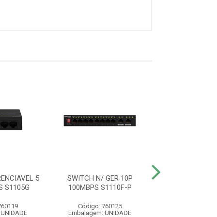
ENCIAVEL 5
SWITCH N/ GER 10P
SWITCH 8 PORTA
S S1105G
100MBPS S1110F-P
Q+
760119
Código: 760125
Código: 760
 UNIDADE
Embalagem: UNIDADE
Embalagem: U