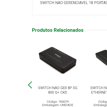
SWITCH NAO GERENCIAVEL 18 PORTA
Produtos Relacionados
8 PORTAS SF 800
SWITCH NAO GER 8P SG
SWITCH N
Q+
800 Q+ CKD
ETHERNET
digo: 760020
Código: 760079
Códig
agem: UNIDADE
Embalagem: UNIDADE
Embalag