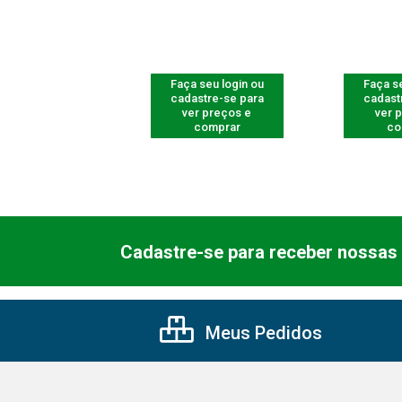
 seu login ou
Faça seu login ou
Faça se
astre-se para
cadastre-se para
cadast
er preços e
ver preços e
ver 
comprar
comprar
co
Cadastre-se para receber nossas 
Meus Pedidos