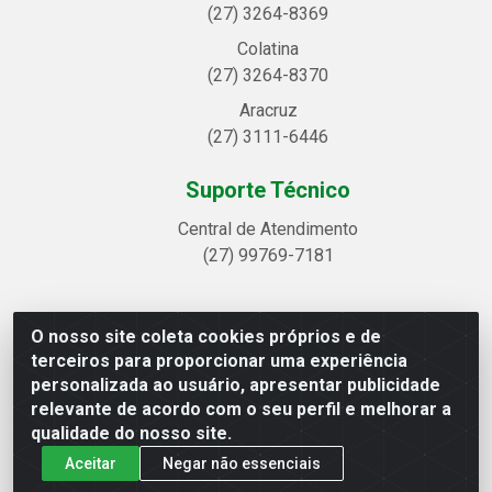
(27) 3264-8369
Colatina
(27) 3264-8370
Aracruz
(27) 3111-6446
Suporte Técnico
Central de Atendimento
(27) 99769-7181
O nosso site coleta cookies próprios e de
Linhavix Distribuidora LTDA - Avenida Alegre, 2521 -
terceiros para proporcionar uma experiência
Quadra314 Lote 05 e 07 - Shell, Linhares/ES - CEP
personalizada ao usuário, apresentar publicidade
29.901-605 - CNPJ 20.857.514/0001-75
relevante de acordo com o seu perfil e melhorar a
qualidade do nosso site.
Aceitar
Negar não essenciais