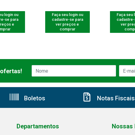
u login ou
Faça seu login ou
Faça seu 
re-se para
cadastre-se para
cadastre-
preços e
ver preços e
ver pre
mprar
comprar
comp
ofertas!
Boletos
Notas Fiscais
Departamentos
Nossas 