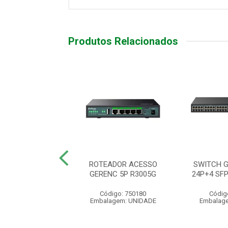
Produtos Relacionados
ER SI 3100-8GP-
ROTEADOR ACESSO
SWITCH 
DC S/FONTE
GERENC 5P R3005G
24P+4 SF
digo: 950199
Código: 750180
Códig
agem: UNIDADE
Embalagem: UNIDADE
Embalag