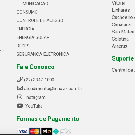
Vitória
COMUNICACAO
Linhares
CONSUMO
Cachoeiro 
CONTROLE DE ACESSO
Cariacica
ENERGIA
São Mateu
ENERGIA SOLAR
Colatina
REDES
Aracruz
DE
SEGURANCA ELETRONICA
Suporte
Fale Conosco
Central de
(27) 3347-1000
atendimento@linhavix.com.br
Instagram
YouTube
Formas de Pagamento