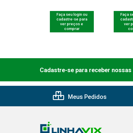
 seu login ou
Faça seu login ou
Faça se
astre-se para
cadastre-se para
cadast
er preços e
ver preços e
ver 
comprar
comprar
co
Cadastre-se para receber nossas 
Meus Pedidos