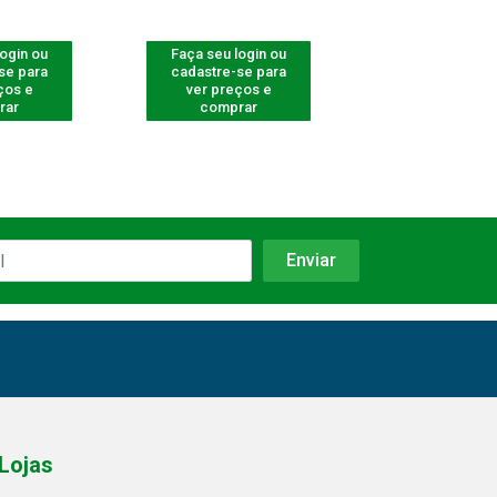
login ou
Faça seu login ou
Faça seu log
se para
cadastre-se para
cadastre-se 
ços e
ver preços e
ver preços
rar
comprar
comprar
Lojas