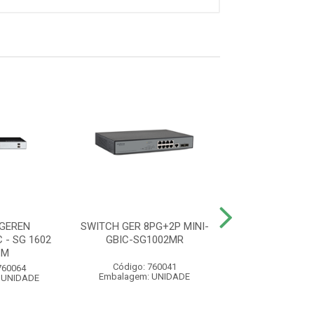
GEREN
SWITCH GER 8PG+2P MINI-
SWITCH GER SI 
 - SG 1602
GBIC-SG1002MR
AS DC S/F
 M
Código: 760041
Código: 950
760064
Embalagem: UNIDADE
Embalagem: U
 UNIDADE