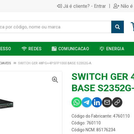
|
Já é cliente? - Entrar
Não é 
CESSO
REDES
COMUNICACAO
ENERGIA
IAVEIS
SWITCH GER 48PG+4PSFP1000 BASE S2352G-A
SWITCH GER 
BASE S2352G
Código do Fabricante: 4760110
Código: 760110
Código NCM: 85176234