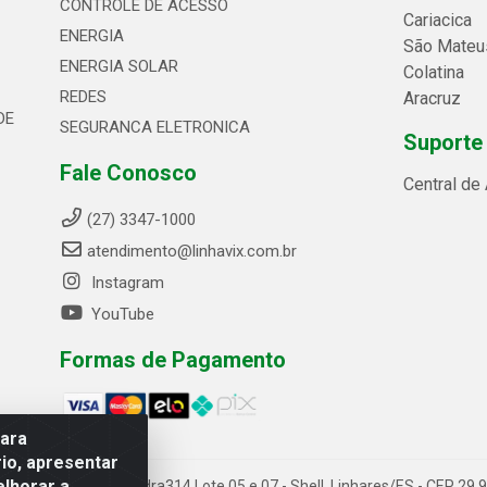
CONTROLE DE ACESSO
Cariacica
ENERGIA
São Mateu
ENERGIA SOLAR
Colatina
REDES
Aracruz
DE
SEGURANCA ELETRONICA
Suporte
Fale Conosco
Central de
(27) 3347-1000
atendimento@linhavix.com.br
Instagram
YouTube
Formas de Pagamento
para
io, apresentar
elhorar a
ida Alegre, 2521 - Quadra314 Lote 05 e 07 - Shell, Linhares/ES - CEP 2