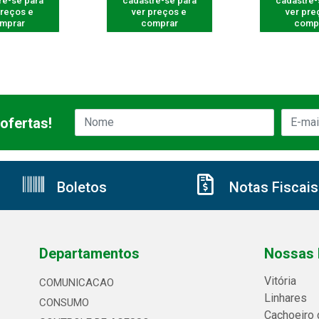
re-se para
cadastre-se para
cadastre-
preços e
ver preços e
ver pre
mprar
comprar
comp
ofertas!
Boletos
Notas Fiscais
Departamentos
Nossas 
Vitória
COMUNICACAO
Linhares
CONSUMO
Cachoeiro 