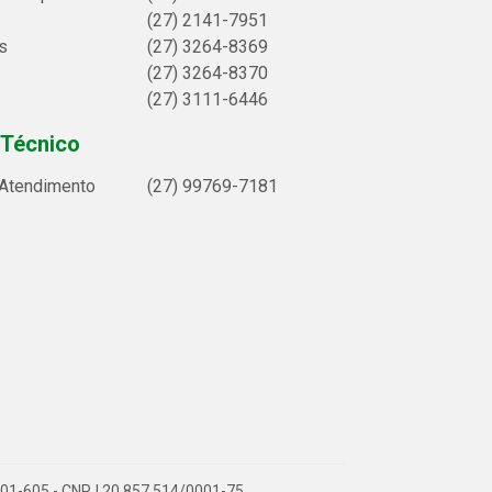
(27) 2141-7951
s
(27) 3264-8369
(27) 3264-8370
(27) 3111-6446
 Técnico
 Atendimento
(27) 99769-7181
9.901-605 - CNPJ 20.857.514/0001-75