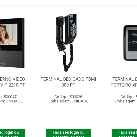
TERNO VIDEO
TERMINAL DEDICADO TDMI
TERMINAL 
TVIP 2210 PT
300 PT
PORTEIRO XP
o: 500047
Código: 500026
Código: 
em: UNIDADE
Embalagem: UNIDADE
Embalagem:
u login ou
Faça seu login ou
Faça seu 