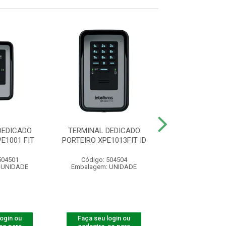
DEDICADO
TERMINAL DEDICADO
TERMINAL D
E1001 FIT
PORTEIRO XPE1013FIT ID
PORTEIRO XPE1
ID
504501
Código: 504504
Código: 501
 UNIDADE
Embalagem: UNIDADE
Embalagem: U
login ou
Faça seu login ou
Faça seu log