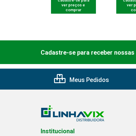
astre-se para
cadastre-se para
cadast
er preços e
ver preços e
ver 
comprar
comprar
co
Cadastre-se para receber nossas 
Meus Pedidos
Institucional