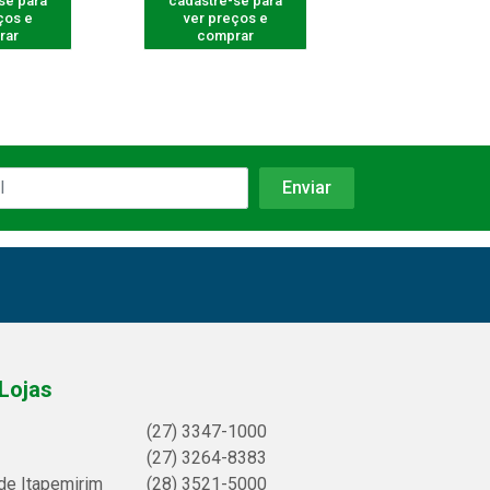
se para
cadastre-se para
cadastre-se 
ços e
ver preços e
ver preços
rar
comprar
comprar
Lojas
(27) 3347-1000
(27) 3264-8383
de Itapemirim
(28) 3521-5000