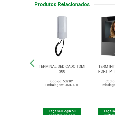
Produtos Relacionados
INAL DEDIC.
TERMINAL DEDICADO TDMI
TERM IN
O XPE1013 PLUS
300
PORT IP 
ID
Código: 502101
Códig
digo: 501307
Embalagem: UNIDADE
Embalag
agem: UNIDADE
 seu login ou
Faça seu login ou
Faça se