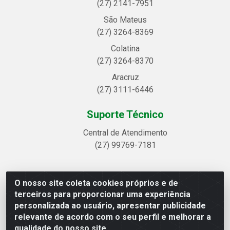
(27) 2141-7951
São Mateus
(27) 3264-8369
Colatina
(27) 3264-8370
Aracruz
(27) 3111-6446
Suporte Técnico
Central de Atendimento
(27) 99769-7181
O nosso site coleta cookies próprios e de
Linhavix Distribuidora LTDA - Avenida Alegre, 2521 -
terceiros para proporcionar uma experiência
Quadra314 Lote 05 e 07 - Shell, Linhares/ES - CEP
personalizada ao usuário, apresentar publicidade
29.901-605 - CNPJ 20.857.514/0001-75
relevante de acordo com o seu perfil e melhorar a
qualidade do nosso site.