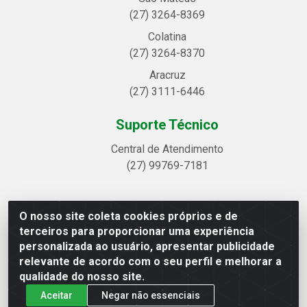
(27) 3264-8369
Colatina
(27) 3264-8370
Aracruz
(27) 3111-6446
Suporte Técnico
Central de Atendimento
(27) 99769-7181
O nosso site coleta cookies próprios e de
Linhavix Distribuidora LTDA - Avenida Alegre, 2521 -
terceiros para proporcionar uma experiência
Quadra314 Lote 05 e 07 - Shell, Linhares/ES - CEP
personalizada ao usuário, apresentar publicidade
29.901-605 - CNPJ 20.857.514/0001-75
relevante de acordo com o seu perfil e melhorar a
qualidade do nosso site.
Aceitar
Negar não essenciais