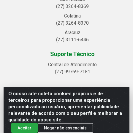
(27) 3264-8369
Colatina
(27) 3264-8370
Aracruz
(27) 3111-6446
Suporte Técnico
Central de Atendimento
(27) 99769-7181
O nosso site coleta cookies próprios e de
Linhavix Distribuidora LTDA - Avenida Alegre, 2521 -
terceiros para proporcionar uma experiência
Quadra314 Lote 05 e 07 - Shell, Linhares/ES - CEP
personalizada ao usuário, apresentar publicidade
29.901-605 - CNPJ 20.857.514/0001-75
relevante de acordo com o seu perfil e melhorar a
qualidade do nosso site.
Aceitar
Negar não essenciais