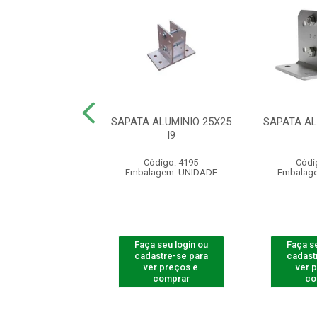
LE REMOTO XAC
SAPATA ALUMINIO 25X25
SAPATA AL
0 SMART PT
I9
digo: 540005
Código: 4195
Códi
agem: UNIDADE
Embalagem: UNIDADE
Embalag
 seu login ou
Faça seu login ou
Faça se
astre-se para
cadastre-se para
cadast
er preços e
ver preços e
ver 
comprar
comprar
co