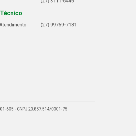
(27) 3111-6446
 Técnico
 Atendimento
(27) 99769-7181
9.901-605 - CNPJ 20.857.514/0001-75