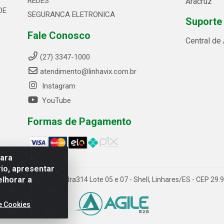
REDES
Aracruz
DE
SEGURANCA ELETRONICA
Suporte
Fale Conosco
Central de
(27) 3347-1000
atendimento@linhavix.com.br
Instagram
YouTube
Formas de Pagamento
para
io, apresentar
elhorar a
ida Alegre, 2521 - Quadra314 Lote 05 e 07 - Shell, Linhares/ES - CEP 2
e Cookies