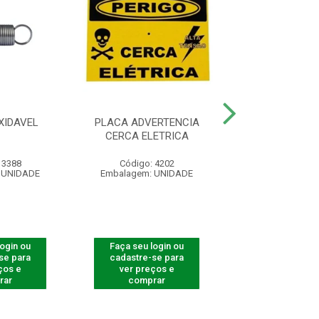
XIDAVEL
PLACA ADVERTENCIA
CONTROLE REM
CERCA ELETRICA
4000 SMAR
 3388
Código: 4202
Código: 540
 UNIDADE
Embalagem: UNIDADE
Embalagem: U
login ou
Faça seu login ou
Faça seu log
se para
cadastre-se para
cadastre-se 
ços e
ver preços e
ver preços
rar
comprar
comprar