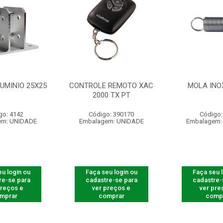
UMINIO 25X25
CONTROLE REMOTO XAC
MOLA INO
2000 TX PT
go: 4142
Código: 390170
Código:
em: UNIDADE
Embalagem: UNIDADE
Embalagem:
u login ou
Faça seu login ou
Faça seu 
re-se para
cadastre-se para
cadastre-
preços e
ver preços e
ver pre
mprar
comprar
comp