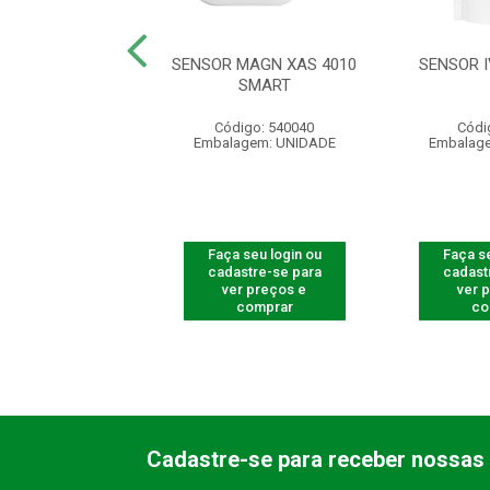
OR ATIVO DE
SENSOR MAGN XAS 4010
SENSOR I
RA IVA 3070 X
SMART
digo: 541014
Código: 540040
Códi
agem: UNIDADE
Embalagem: UNIDADE
Embalag
 seu login ou
Faça seu login ou
Faça se
astre-se para
cadastre-se para
cadast
er preços e
ver preços e
ver 
comprar
comprar
co
Cadastre-se para receber nossas 