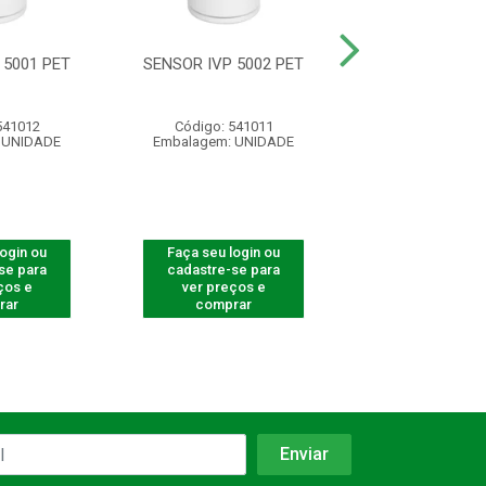
 5001 PET
SENSOR IVP 5002 PET
SENSOR ATI
BARREIRA IVA 
541012
Código: 541011
Código: 541
 UNIDADE
Embalagem: UNIDADE
Embalagem: U
login ou
Faça seu login ou
Faça seu log
se para
cadastre-se para
cadastre-se 
ços e
ver preços e
ver preços
rar
comprar
comprar