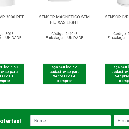
VP 3000 PET
SENSOR MAGNETICO SEM
SENSOR IVP
FIO XAS LIGHT
go: 8013
Código: 541048
Código: 
em: UNIDADE
Embalagem: UNIDADE
Embalagem:
u login ou
Faça seu login ou
Faça seu 
re-se para
cadastre-se para
cadastre-
preços e
ver preços e
ver pre
mprar
comprar
comp
ofertas!