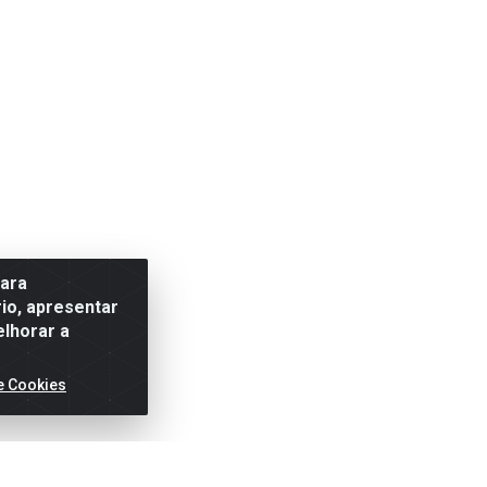
para
io, apresentar
elhorar a
e Cookies