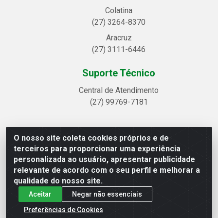
Colatina
(27) 3264-8370
Aracruz
(27) 3111-6446
Suporte Técnico
Central de Atendimento
(27) 99769-7181
O nosso site coleta cookies próprios e de
Linhavix Distribuidora LTDA - Avenida Alegre, 2521 -
terceiros para proporcionar uma experiência
Quadra314 Lote 05 e 07 - Shell, Linhares/ES - CEP 29.901-605
personalizada ao usuário, apresentar publicidade
- CNPJ 20.857.514/0001-75
relevante de acordo com o seu perfil e melhorar a
qualidade do nosso site.
Aceitar
Negar não essenciais
Preferências de Cookies