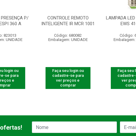
 PRESENÇA P/
CONTROLE REMOTO
LAMPADA LED 
ESPI 360 A
INTELIGENTE IR MCR 1001
EWS 41
o: 823013
Código: 680082
Código: 
em: UNIDADE
Embalagem: UNIDADE
Embalagem:
u login ou
Faça seu login ou
Faça seu 
re-se para
cadastre-se para
cadastre-
preços e
ver preços e
ver pre
mprar
comprar
comp
ofertas!