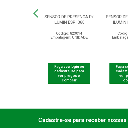
DE PRESENCA P/
SENSOR DE PRESENÇA P/
SENSOR DE
IN ESP 180 AE
ILUMIN ESPI 360
ILUMIN 
digo: 823006
Código: 823014
Códig
agem: UNIDADE
Embalagem: UNIDADE
Embalag
 seu login ou
Faça seu login ou
Faça se
astre-se para
cadastre-se para
cadast
er preços e
ver preços e
ver 
comprar
comprar
co
Cadastre-se para receber nossas 