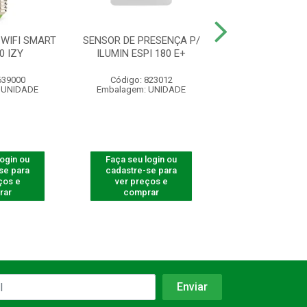
WIFI SMART
SENSOR DE PRESENÇA P/
SENSOR DE PRE
0 IZY
ILUMIN ESPI 180 E+
ILUMIN ESP 1
639000
Código: 823012
Código: 823
 UNIDADE
Embalagem: UNIDADE
Embalagem: U
login ou
Faça seu login ou
Faça seu log
se para
cadastre-se para
cadastre-se 
ços e
ver preços e
ver preços
rar
comprar
comprar