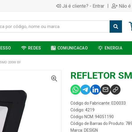
|
Já é cliente? - Entrar
Não é 
CESSO
REDES
COMUNICACAO
ENERGIA
 SMD 200W BF
REFLETOR SM
Código do Fabricante: ED0033
Código: 4219
Código NCM: 94051190
Código de Barras do Produto: 7
Marca:
DESIGN