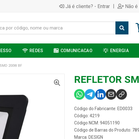
|
Já é cliente? - Entrar
Não é 
CESSO
REDES
COMUNICACAO
ENERGIA
 SMD 200W BF
REFLETOR SM
Código do Fabricante: ED0033
Código: 4219
Código NCM: 94051190
Código de Barras do Produto: 7
Marca:
DESIGN