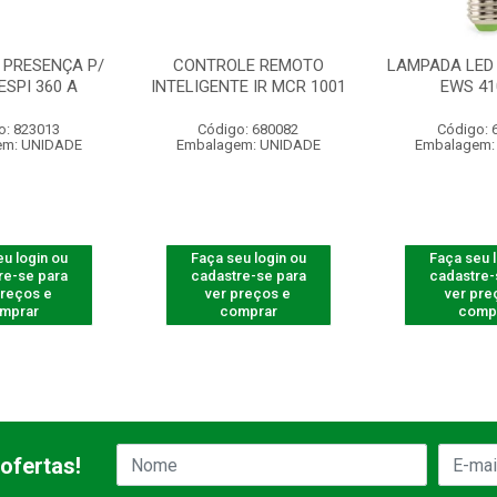
 PRESENÇA P/
CONTROLE REMOTO
LAMPADA LED 
ESPI 360 A
INTELIGENTE IR MCR 1001
EWS 41
o: 823013
Código: 680082
Código: 
em: UNIDADE
Embalagem: UNIDADE
Embalagem:
u login ou
Faça seu login ou
Faça seu 
re-se para
cadastre-se para
cadastre-
preços e
ver preços e
ver pre
mprar
comprar
comp
ofertas!