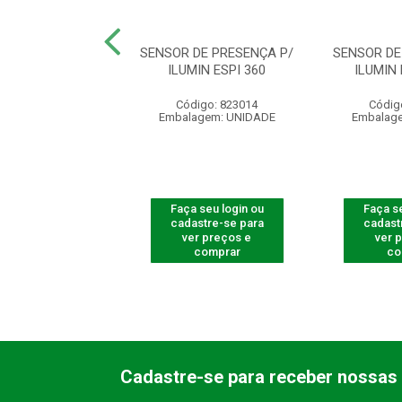
DE PRESENCA P/
SENSOR DE PRESENÇA P/
SENSOR DE
IN ESP 180 AE
ILUMIN ESPI 360
ILUMIN 
digo: 823006
Código: 823014
Códig
agem: UNIDADE
Embalagem: UNIDADE
Embalag
 seu login ou
Faça seu login ou
Faça se
astre-se para
cadastre-se para
cadast
er preços e
ver preços e
ver 
comprar
comprar
co
Cadastre-se para receber nossas 