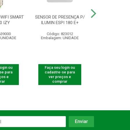
WIFI SMART
SENSOR DE PRESENÇA P/
SENSOR DE PRE
0 IZY
ILUMIN ESPI 180 E+
ILUMIN ESP 1
639000
Código: 823012
Código: 823
 UNIDADE
Embalagem: UNIDADE
Embalagem: U
login ou
Faça seu login ou
Faça seu log
se para
cadastre-se para
cadastre-se 
ços e
ver preços e
ver preços
rar
comprar
comprar