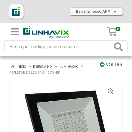
Baixe já nosso APP
0
VOLTAR
INÍCIO
ENERGIA HO
ILUMINAÇÃO
REFLETOR DE LED SMD 100W -BF