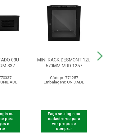
ADO 03U
MINI RACK DESMONT 12U
MINI RACK 19”
RM 337
570MM MRD 1257
350MM ACR 
770337
Código: 771257
Código: 31
 UNIDADE
Embalagem: UNIDADE
Embalagem: U
login ou
Faça seu login ou
Faça seu log
se para
cadastre-se para
cadastre-se 
ços e
ver preços e
ver preços
rar
comprar
comprar