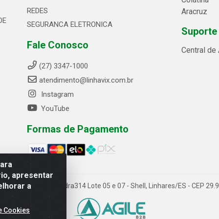
REDES
Aracruz
DE
SEGURANCA ELETRONICA
Suporte
Fale Conosco
Central de
(27) 3347-1000
atendimento@linhavix.com.br
Instagram
YouTube
Formas de Pagamento
para
io, apresentar
elhorar a
ida Alegre, 2521 - Quadra314 Lote 05 e 07 - Shell, Linhares/ES - CEP 2
e Cookies