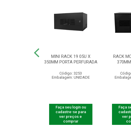
RACK 19” 03U X
MINI RACK 19 05U X
RACK MO
M ACR PRETO
350MM PORTA PERFURADA
370MM
ódigo: 3172
Código: 3253
Códig
agem: UNIDADE
Embalagem: UNIDADE
Embalag
 seu login ou
Faça seu login ou
Faça se
astre-se para
cadastre-se para
cadast
er preços e
ver preços e
ver 
comprar
comprar
co