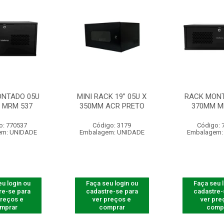
NTADO 05U
MINI RACK 19” 05U X
RACK MONT
 MRM 537
350MM ACR PRETO
370MM M
o: 770537
Código: 3179
Código: 
em: UNIDADE
Embalagem: UNIDADE
Embalagem:
u login ou
Faça seu login ou
Faça seu 
re-se para
cadastre-se para
cadastre-
preços e
ver preços e
ver pre
mprar
comprar
comp