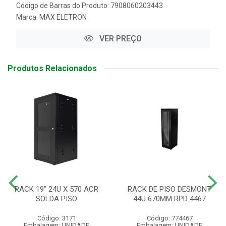
Código de Barras do Produto: 7908060203443
Marca:
MAX ELETRON
VER PREÇO
Produtos Relacionados
RACK 19” 24U X 570 ACR
RACK DE PISO DESMONT
SOLDA PISO
44U 670MM RPD 4467
Código: 3171
Código: 774467
Embalagem: UNIDADE
Embalagem: UNIDADE