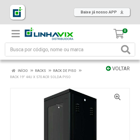
Baixe já nosso APP
0
VOLTAR
INÍCIO
RACKS
RACK DE PISO
RACK 19” 44U X 570 ACR SOLDA PISO