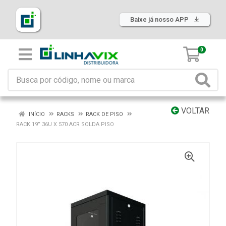
Baixe já nosso APP
0
VOLTAR
INÍCIO
RACKS
RACK DE PISO
RACK 19” 36U X 570 ACR SOLDA PISO