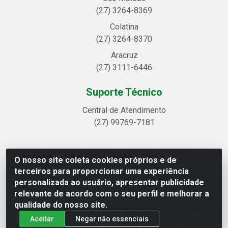
(27) 3264-8369
Colatina
(27) 3264-8370
Aracruz
(27) 3111-6446
Suporte Técnico
Central de Atendimento
(27) 99769-7181
O nosso site coleta cookies próprios e de
Linhavix Distribuidora LTDA - Avenida Alegre, 2521 -
terceiros para proporcionar uma experiência
Quadra314 Lote 05 e 07 - Shell, Linhares/ES - CEP
personalizada ao usuário, apresentar publicidade
29.901-605 - CNPJ 20.857.514/0001-75
relevante de acordo com o seu perfil e melhorar a
qualidade do nosso site.
Aceitar
Negar não essenciais