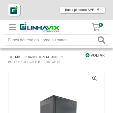
Baixe já nosso APP
0
VOLTAR
INÍCIO
RACKS
MINI RACKS
RACK 19” 12U X 570 ACR SOLDA PAREDE