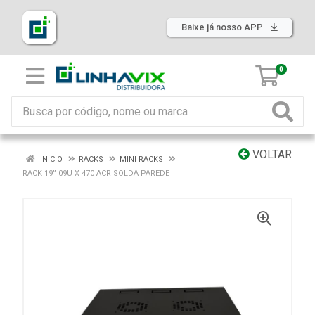
Baixe já nosso APP
0
VOLTAR
INÍCIO
RACKS
MINI RACKS
RACK 19” 09U X 470 ACR SOLDA PAREDE