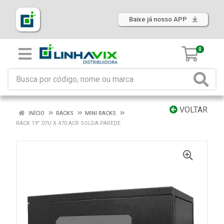
Baixe já nosso APP
0
VOLTAR
INÍCIO
RACKS
MINI RACKS
RACK 19” 07U X 470 ACR SOLDA PAREDE